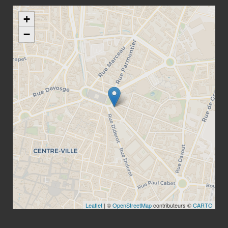
+
−
Leaflet
| ©
OpenStreetMap
contributeurs ©
CARTO