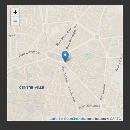
+
−
Leaflet
| ©
OpenStreetMap
contributeurs ©
CARTO