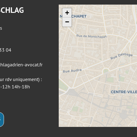
SCHLAG
+
−
s
 33 04
hlagadrien-avocat.fr
sur rdv uniquement) :
9h-12h 14h-18h
S