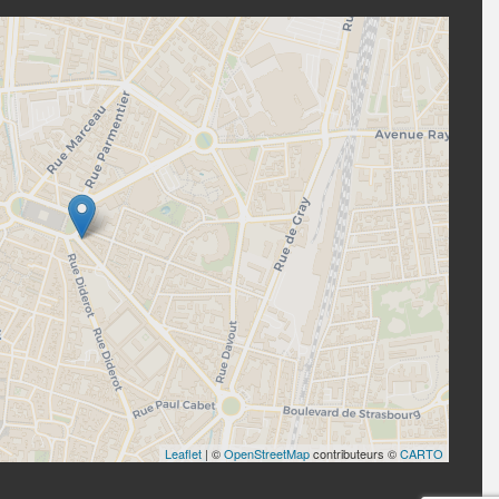
Leaflet
| ©
OpenStreetMap
contributeurs ©
CARTO