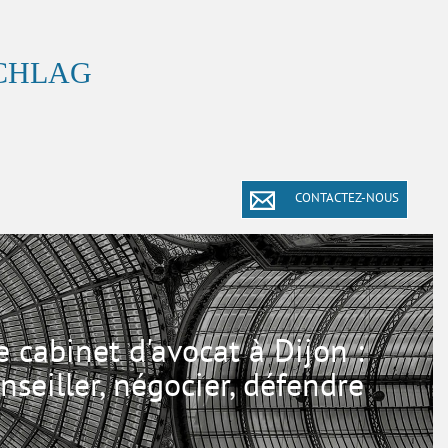
SCHLAG
CONTACTEZ-NOUS
e cabinet d'avocat à Dijon :
nseiller, négocier, défendre