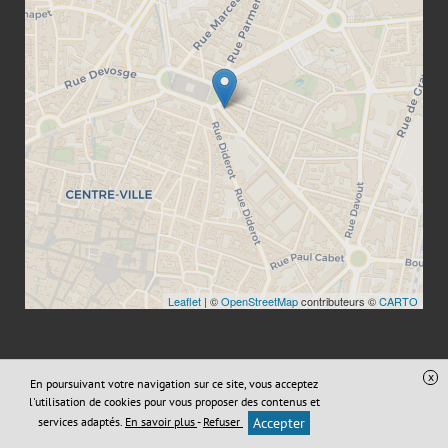
Leaflet
| ©
OpenStreetMap
contributeurs ©
CARTO
x
En poursuivant votre navigation sur ce site, vous acceptez
Site réalisé avec
Digital Avocat
l'utilisation de cookies pour vous proposer des contenus et
Accès administration
Confidentialité
services adaptés.
En savoir plus
-
Refuser
Accepter
Conditions Générales de Vente
Mentions légales