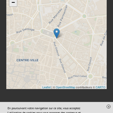
−
Leaflet
| ©
OpenStreetMap
contributeurs ©
CARTO
x
En poursuivant votre navigation sur ce site, vous acceptez
Site réalisé avec
Digital Avocat
l'utilisation de cookies pour vous proposer des contenus et