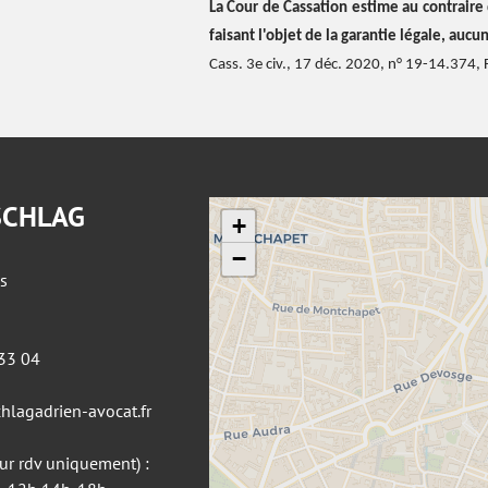
La Cour de Cassation estime au contraire 
faisant l'objet de la garantie légale, auc
Cass. 3e civ., 17 déc. 2020, n° 19-14.374, 
SCHLAG
+
−
s
 33 04
hlagadrien-avocat.fr
sur rdv uniquement) :