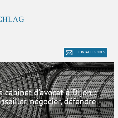
SCHLAG
CONTACTEZ-NOUS
e cabinet d'avocat à Dijon :
nseiller, négocier, défendre