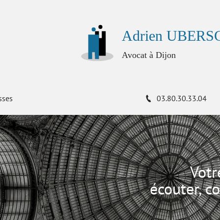
Adrien UBER
Avocat à Dijon
sses
03.80.30.33.04
Votr
écouter, co