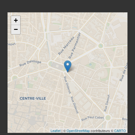
+
−
Leaflet
| ©
OpenStreetMap
contributeurs ©
CARTO