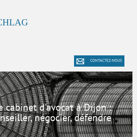
SCHLAG
CONTACTEZ-NOUS
e cabinet d'avocat à Dijon :
nseiller, négocier, défendre