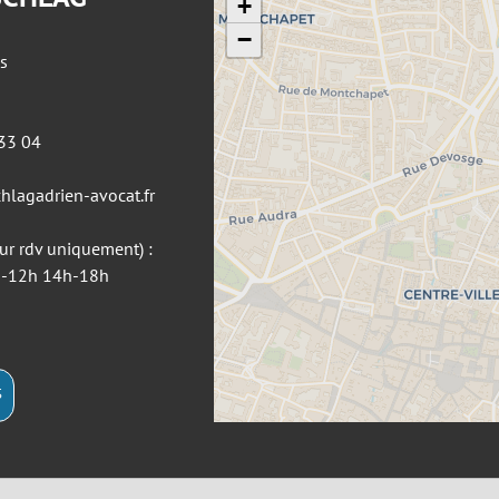
+
−
s
 33 04
hlagadrien-avocat.fr
sur rdv uniquement) :
9h-12h 14h-18h
S