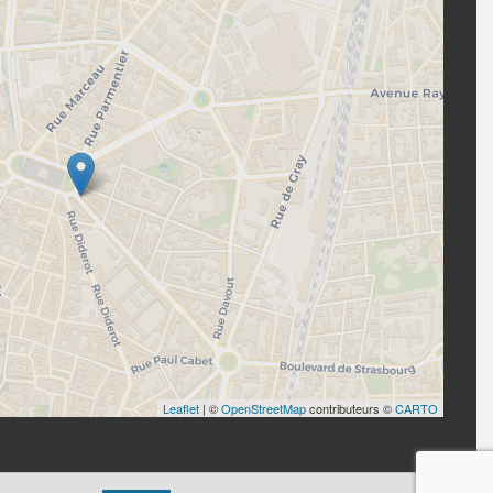
Leaflet
| ©
OpenStreetMap
contributeurs ©
CARTO
x