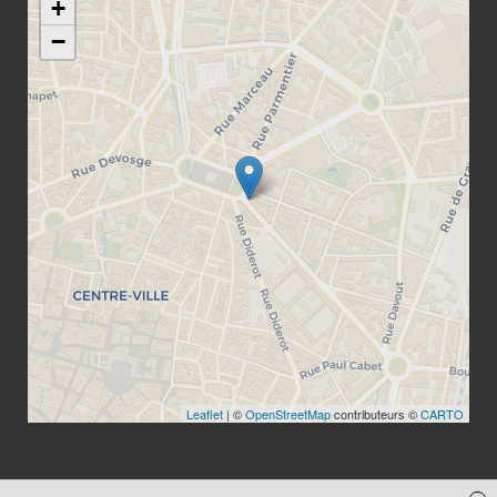
+
−
Leaflet
| ©
OpenStreetMap
contributeurs ©
CARTO